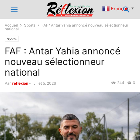
Français
▼
Accueil
Sports
FAF : Antar Yahia annoncé nouveau sélectionneur
national
Sports
FAF : Antar Yahia annoncé
nouveau sélectionneur
national
244
0
Par
reflexion
-
juillet 5, 2026