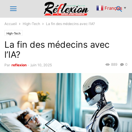
Français
▼
Accueil
High-Tech
La fin des médecins avec l’IA?
High-Tech
La fin des médecins avec
l’IA?
889
0
Par
reflexion
-
juin 10, 2025