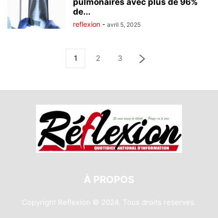
pulmonaires avec plus de 96%
de...
reflexion
-
avril 5, 2025
1
2
3
À PROPOS
Copyright Reflexion © 2024. Tous droits reserves.