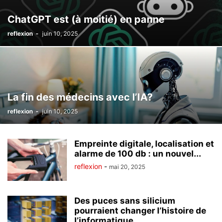
ChatGPT est (à moitié) en panne
reflexion
-
juin 10, 2025
La fin des médecins avec l’IA?
reflexion
-
juin 10, 2025
Empreinte digitale, localisation et
alarme de 100 db : un nouvel...
reflexion
-
mai 20, 2025
Des puces sans silicium
pourraient changer l’histoire de
l’informatique