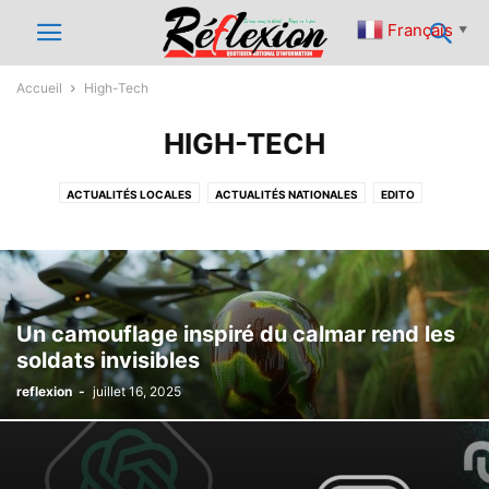
Français
▼
Accueil
High-Tech
HIGH-TECH
ACTUALITÉS LOCALES
ACTUALITÉS NATIONALES
EDITO
HIGH-TECH
SOCIÉTÉ
SPORTS
Un camouflage inspiré du calmar rend les
soldats invisibles
reflexion
-
juillet 16, 2025