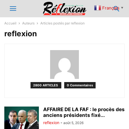
Français
▼
Accueil
Auteurs
Articles postés par reflexion
reflexion
2800 ARTICLES
0 Commentaires
AFFAIRE DE LA FAF : le procès des
anciens présidents fixé...
reflexion
-
août 5, 2026