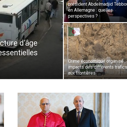
président Abdelmadjid Tebbo
en Allemagne : quelles
perspectives ?
ucture d’âge
essentielles
e
Crime économique organisé :
impacts des différents trafic
aux frontières