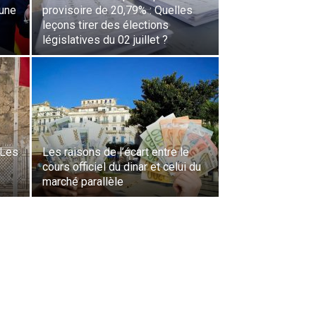
une
provisoire de 20,79% : Quelles
leçons tirer des élections
législatives du 02 juillet ?
 Les
Les raisons de l’écart entre le
s
cours officiel du dinar et celui du
marché parallèle