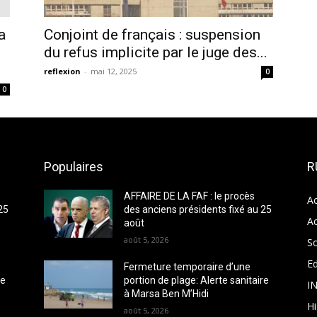
a
Conjoint de français : suspension
du refus implicite par le juge des...
reflexion
-
mai 12, 2025
0
0
Populaires
R
AFFAIRE DE LA FAF : le procès
Ac
25
des anciens présidents fixé au 25
Ac
août
août 5, 2026
So
Ed
Fermeture temporaire d’une
re
portion de plage: Alerte sanitaire
I
à Marsa Ben M’Hidi
H
août 5, 2026