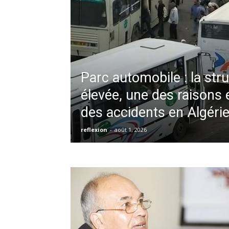
Parc automobile : la str
élevée, une des raisons 
des accidents en Algéri
reflexion
-
août 1, 2026