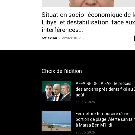
Situation socio- économique de l
Libye et déstabilisation face aux
interférences...
reflexion
-
janvier 10, 2026
Choix de l'édition
AFFAIRE DE LA FAF : le procès
des anciens présidents fixé au 
août
août 5, 2026
Fermeture temporaire d’une
portion de plage: Alerte sanitai
à Marsa Ben M’Hidi
août 5, 2026