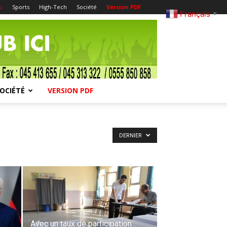
o
Sports
High-Tech
Société
Version PDF
Français
▼
OCIÉTÉ
VERSION PDF
DERNIER
Avec un taux de participation