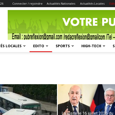
026
Connecter / rejoindre
Actualités Nationales
Actualités Locales
Edit
Publicité
ÉS LOCALES
EDITO
SPORTS
HIGH-TECH
S
La visite le 16 juillet 2026 du