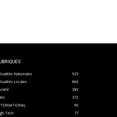
UBRIQUES
tualités Nationales
925
tualités Locales
866
ciété
385
ito
372
NTERNATIONAL
90
igh-Tech
77