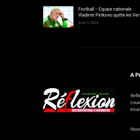
Football – Equipe nationale:
Vladimir Petkovic quitte les Ver
août 3, 2026
A P
Refl
couv
esse
Nous