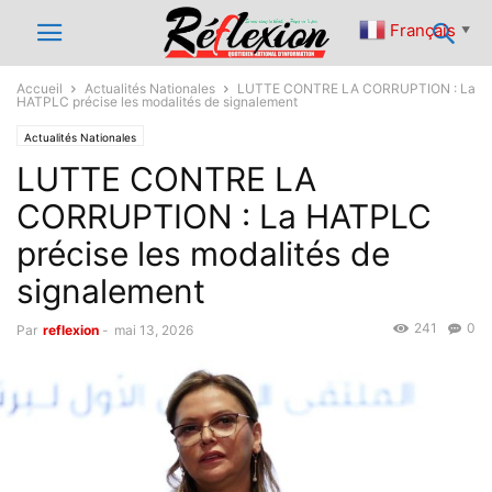
Français
▼
Accueil
Actualités Nationales
LUTTE CONTRE LA CORRUPTION : La
HATPLC précise les modalités de signalement
Actualités Nationales
LUTTE CONTRE LA
CORRUPTION : La HATPLC
précise les modalités de
signalement
241
0
Par
reflexion
-
mai 13, 2026