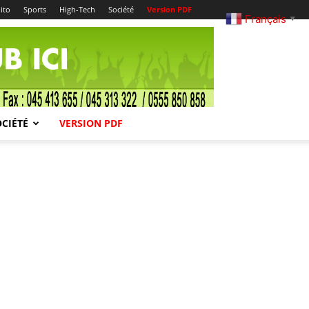
ito
Sports
High-Tech
Société
Version PDF
Français
▼
OCIÉTÉ
VERSION PDF