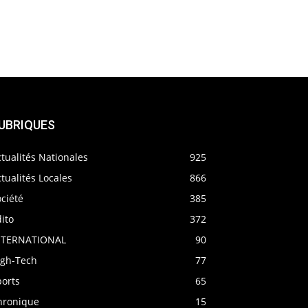
UBRIQUES
tualités Nationales
925
tualités Locales
866
ciété
385
ito
372
NTERNATIONAL
90
igh-Tech
77
ports
65
hronique
15