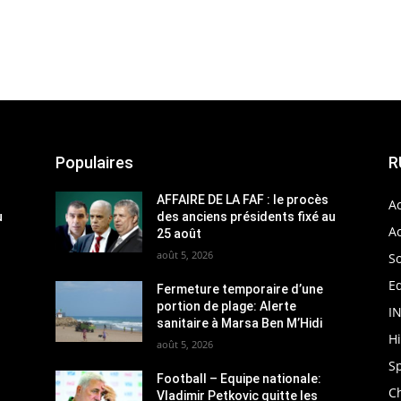
Populaires
R
AFFAIRE DE LA FAF : le procès
Ac
u
des anciens présidents fixé au
Ac
25 août
août 5, 2026
So
Ed
Fermeture temporaire d’une
portion de plage: Alerte
I
sanitaire à Marsa Ben M’Hidi
H
août 5, 2026
S
Football – Equipe nationale:
C
Vladimir Petkovic quitte les