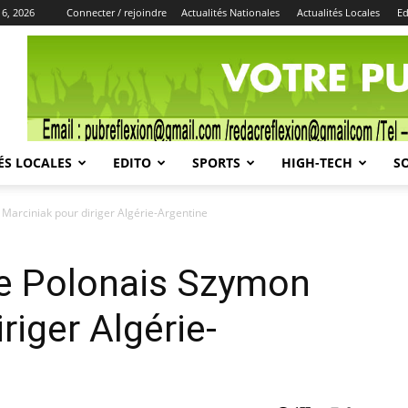
 6, 2026
Connecter / rejoindre
Actualités Nationales
Actualités Locales
Ed
Publicité
ÉS LOCALES
EDITO
SPORTS
HIGH-TECH
S
Marciniak pour diriger Algérie-Argentine
Le Polonais Szymon
riger Algérie-