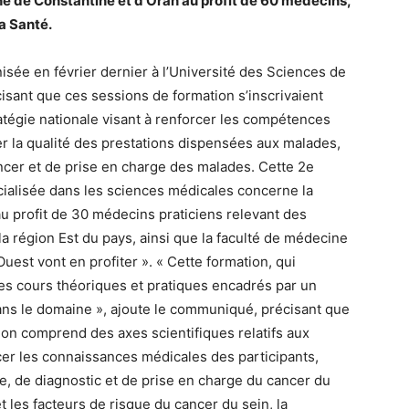
e de Constantine et d’Oran au profit de 60 médecins,
a Santé.
isée en février dernier à l’Université des Sciences de
écisant que ces sessions de formation s’inscrivaient
atégie nationale visant à renforcer les compétences
er la qualité des prestations dispensées aux malades,
cer et de prise en charge des malades. Cette 2e
ialisée dans les sciences médicales concerne la
u profit de 30 médecins praticiens relevant des
a région Est du pays, ainsi que la faculté de médecine
est vont en profiter ». « Cette formation, qui
des cours théoriques et pratiques encadrés par un
ans le domaine », ajoute le communiqué, précisant que
n comprend des axes scientifiques relatifs aux
cer les connaissances médicales des participants,
, de diagnostic et de prise en charge du cancer du
t les facteurs de risque du cancer du sein, la