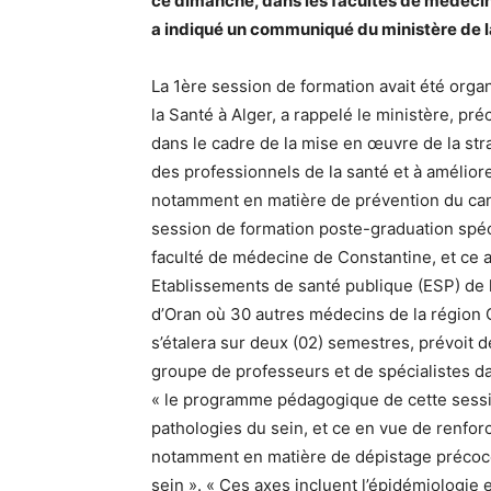
ce dimanche, dans les facultés de médecin
a indiqué un communiqué du ministère de l
La 1ère session de formation avait été organ
la Santé à Alger, a rappelé le ministère, pr
dans le cadre de la mise en œuvre de la str
des professionnels de la santé et à amélior
notamment en matière de prévention du can
session de formation poste-graduation spéc
faculté de médecine de Constantine, et ce a
Etablissements de santé publique (ESP) de l
d’Oran où 30 autres médecins de la région Ou
s’étalera sur deux (02) semestres, prévoit 
groupe de professeurs et de spécialistes d
« le programme pédagogique de cette sessio
pathologies du sein, et ce en vue de renfor
notamment en matière de dépistage précoce
sein ». « Ces axes incluent l’épidémiologie e