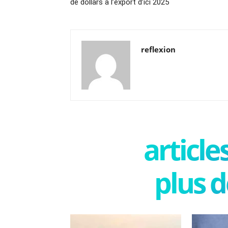
de dollars à l’export d’ici 2025
reflexion
articl
plus d