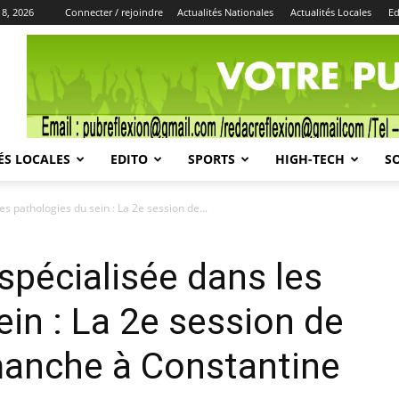
 8, 2026
Connecter / rejoindre
Actualités Nationales
Actualités Locales
Ed
Publicité
ÉS LOCALES
EDITO
SPORTS
HIGH-TECH
S
s pathologies du sein : La 2e session de...
spécialisée dans les
ein : La 2e session de
manche à Constantine