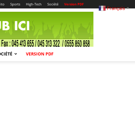
ito
Sports
High-Tech
Société
Version PDF
Français
▼
OCIÉTÉ
VERSION PDF