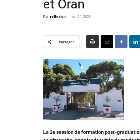
et Oran
Par
reflexion
-
mai 24, 2025
Partager
La 2e session de formation post-graduation