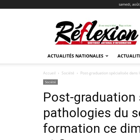
samedi, août
REFLEXION
ACTUALITÉS NATIONALES
ACTUALIT
Accueil
Société
Post-graduation spécialisée dans le
Société
Post-graduation 
pathologies du s
formation ce di