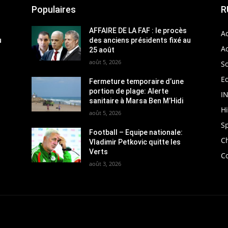
Populaires
R
AFFAIRE DE LA FAF : le procès
Ac
u
des anciens présidents fixé au
Ac
25 août
août 5, 2026
So
Ed
Fermeture temporaire d’une
portion de plage: Alerte
I
sanitaire à Marsa Ben M’Hidi
H
août 5, 2026
S
Football – Equipe nationale:
C
Vladimir Petkovic quitte les
Verts
C
août 3, 2026