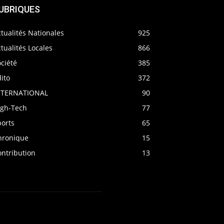
UBRIQUES
tualités Nationales
925
tualités Locales
866
ciété
385
ito
372
NTERNATIONAL
90
igh-Tech
77
ports
65
hronique
15
ontribution
13