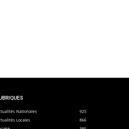
UBRIQUES
tualités Nationales
925
tualités Locales
866
ciété
385