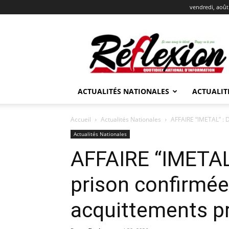
vendredi, août
REFLEXION
ACTUALITÉS NATIONALES
ACTUALIT
Accueil
Actualités Nationales
AFFAIRE “IMETAL” : 
Actualités Nationales
AFFAIRE “IMETAL”
prison confirmée
acquittements p