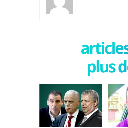
articl
plus d