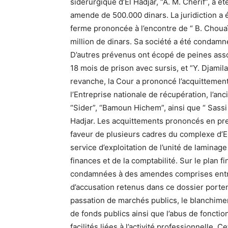
sidérurgique d’El Hadjar, “A. M. Chérif”, a 
amende de 500.000 dinars. La juridiction a 
ferme prononcée à l’encontre de “ B. Chouaï
million de dinars. Sa société a été condamn
D’autres prévenus ont écopé de peines asso
18 mois de prison avec sursis, et “Y. Djami
revanche, la Cour a prononcé l’acquittement
l’Entreprise nationale de récupération, l’a
“Sider”, “Bamoun Hichem”, ainsi que “ Sassi
Hadjar. Les acquittements prononcés en pr
faveur de plusieurs cadres du complexe d’E
service d’exploitation de l’unité de lamina
finances et de la comptabilité. Sur le plan 
condamnées à des amendes comprises entre d
d’accusation retenus dans ce dossier porten
passation de marchés publics, le blanchimen
de fonds publics ainsi que l’abus de fonctio
facilités liées à l’activité professionnelle. C