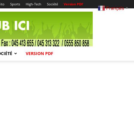
ito
Sports
High-Tech
Société
Version PDF
Français
▼
OCIÉTÉ
VERSION PDF