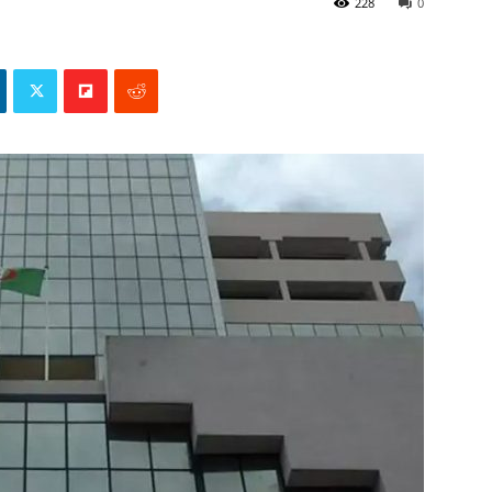
228
0