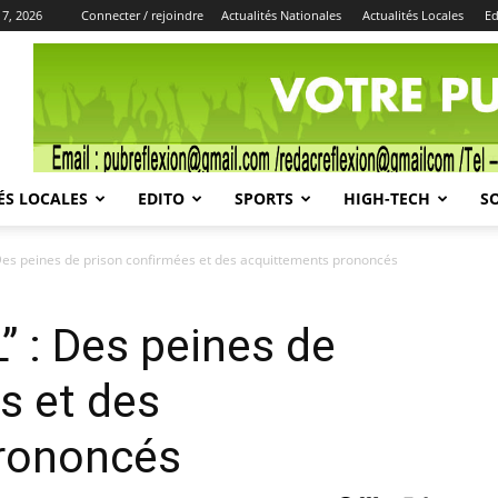
 7, 2026
Connecter / rejoindre
Actualités Nationales
Actualités Locales
Ed
Publicité
ÉS LOCALES
EDITO
SPORTS
HIGH-TECH
S
Des peines de prison confirmées et des acquittements prononcés
 : Des peines de
s et des
rononcés