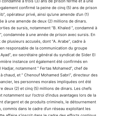
été condamné à trois (3) ans de prison ferme et à une
également confirmé la peine de cinq (5) ans de prison
b”, opérateur privé, ainsi qu’une amende d’un (1)
ée à une amende de deux (2) millions de dinars.
rties de sursis, notamment “B. Khaled ”, condamné à
la”, condamnée à une année de prison avec sursis. En
 de plusieurs accusés, dont “A. Arabe”, cadre à
ncien responsable de la communication du groupe
 Ayad”, ex-secrétaire général du syndicat de Sider El
emière instance ont également été confirmés en
l Hadjar, notamment “ Fertas Mohamed”, chef de
ge à chaud, et “ Chenouf Mohamed Sabri”, directeur des
financier, les personnes morales impliquées ont été
eux (2) et cinq (5) millions de dinars. Les chefs
t notamment sur l’octroi d’indus avantages lors de la
t d’argent et de produits criminels, le détournement
n, commis dans le cadre d’un réseau exploitant les
ette affaire s’inscrit dans le cadre des efforts continus