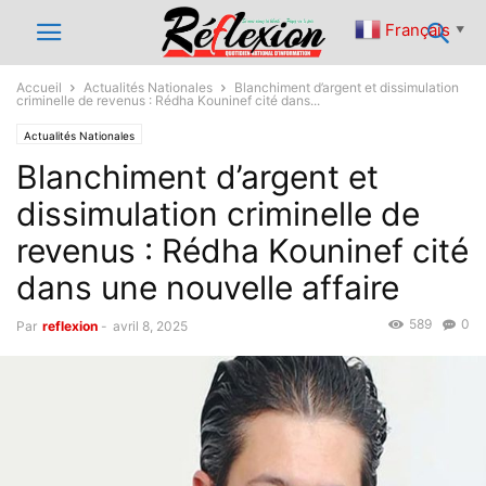
Français
▼
Accueil
Actualités Nationales
Blanchiment d’argent et dissimulation
criminelle de revenus : Rédha Kouninef cité dans...
Actualités Nationales
Blanchiment d’argent et
dissimulation criminelle de
revenus : Rédha Kouninef cité
dans une nouvelle affaire
589
0
Par
reflexion
-
avril 8, 2025