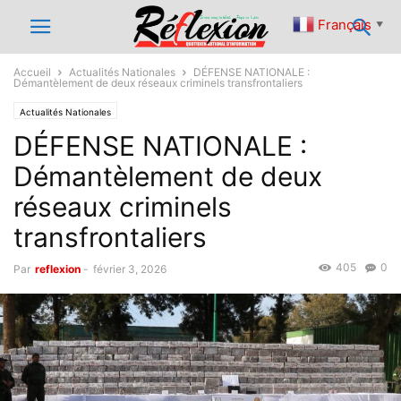
Français
▼
Accueil
Actualités Nationales
DÉFENSE NATIONALE :
Démantèlement de deux réseaux criminels transfrontaliers
Actualités Nationales
DÉFENSE NATIONALE :
Démantèlement de deux
réseaux criminels
transfrontaliers
405
0
Par
reflexion
-
février 3, 2026