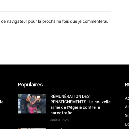
 ce navigateur pour la prochaine fois que je commenterai.
Populaires
R
RÉMUNÉRATION DES
Ac
le
RENSEIGNEMENTS : La nouvelle
Ac
arme de l’Algérie contre le
narcotrafic
So
août 8, 2026
Ed