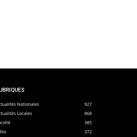
UBRIQUES
tualités Nationales
927
tualités Locales
868
ciété
385
ito
372