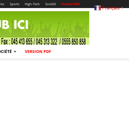
ito
Sports
High-Tech
Société
Version PDF
Français
▼
OCIÉTÉ
VERSION PDF