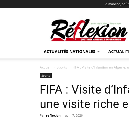
dimanche, août 
REFLEXION
ACTUALITÉS NATIONALES
ACTUALIT
Accueil
Sports
FIFA : Visite d’Infantino en Algérie,
Sports
FIFA : Visite d’In
une visite riche 
Par
reflexion
-
avril 7, 2026