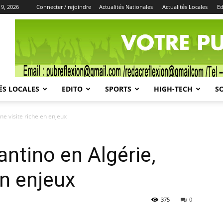
9, 2026
Connecter / rejoindre
Actualités Nationales
Actualités Locales
Ed
Publicité
ÉS LOCALES
EDITO
SPORTS
HIGH-TECH
S
 une visite riche en enjeux
fantino en Algérie,
en enjeux
375
0