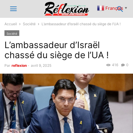
Français
▼
Accueil
Société
L’ambassadeur d’Israël chassé du siège de l’UA !
Société
L’ambassadeur d’Israël
chassé du siège de l’UA !
416
0
Par
reflexion
-
avril 9, 2025