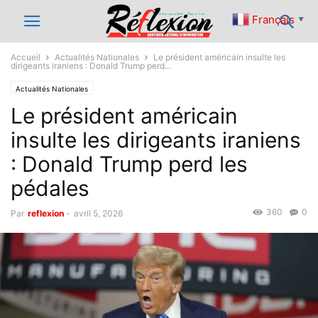
Français
▼
Accueil
Actualités Nationales
Le président américain insulte les
dirigeants iraniens : Donald Trump perd...
Actualités Nationales
Le président américain
insulte les dirigeants iraniens
: Donald Trump perd les
pédales
360
0
Par
reflexion
-
avril 5, 2026