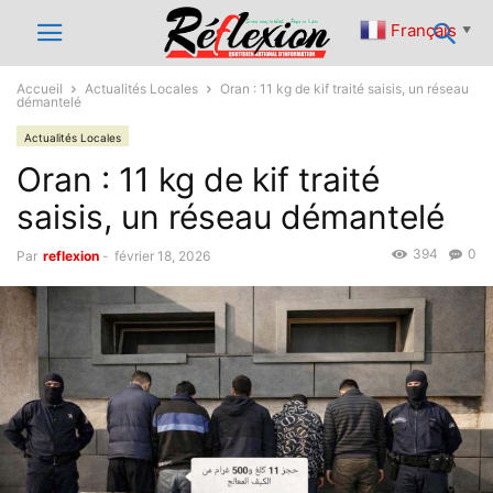
Français
▼
Accueil
Actualités Locales
Oran : 11 kg de kif traité saisis, un réseau
démantelé
Actualités Locales
Oran : 11 kg de kif traité
saisis, un réseau démantelé
394
0
Par
reflexion
-
février 18, 2026