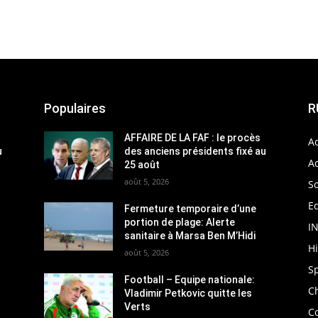
Populaires
R
AFFAIRE DE LA FAF : le procès
Ac
u
des anciens présidents fixé au
Ac
25 août
août 5, 2026
So
Ed
Fermeture temporaire d’une
portion de plage: Alerte
I
sanitaire à Marsa Ben M’Hidi
H
août 5, 2026
S
Football – Equipe nationale:
C
Vladimir Petkovic quitte les
Verts
C