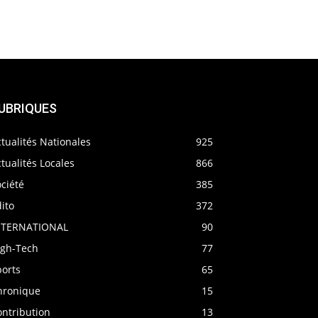
UBRIQUES
tualités Nationales
925
tualités Locales
866
ciété
385
ito
372
NTERNATIONAL
90
igh-Tech
77
ports
65
hronique
15
ontribution
13