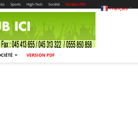
ito
Sports
High-Tech
Société
Version PDF
Français
▼
OCIÉTÉ
VERSION PDF