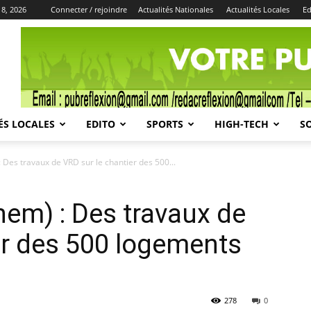
 8, 2026
Connecter / rejoindre
Actualités Nationales
Actualités Locales
Ed
Publicité
ÉS LOCALES
EDITO
SPORTS
HIGH-TECH
S
Des travaux de VRD sur le chantier des 500...
em) : Des travaux de
er des 500 logements
278
0