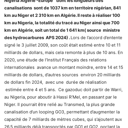
Nigeria Algérie -Europe dont les longueurs des
canalisations sont de 1037 km en territoire nigérian, 841
km au Niger et 2 310 km en Algérie. Il reste à réaliser 100
km au Nigeria, la totalité du tracé au Niger ainsi que 700
km en Algérie, soit un total de 1 641 km( source ministre
des hydrocarbures APS 2024) .
Lors de l’accord d’entente
signé le 3 juillet 2009, son coût était estimé entre 10 et 11
milliards de dollars, mais cela remonte à plus de 10 ans. En
2020, une étude de l’Institut Français des relations
internationales avance un montant moindre, entre 14 et 15
milliards de dollars, d’autres sources environ 20 milliards
de dollars fin 2024, avec une durée de réalisation
estimée entre 4 et 5 ans. Ce gazoduc doit partir de Warri,
au Nigeria, pour aboutir à Hassi R’Mel, en passant par le
Niger. Il pourrait être relié au Transmed, la plus grande
canalisation d’un looping GO3, permettant d’augmenter la
capacité de 7 milliards de mètres cubes, qui s’ajoutent aux
26,5 milliards déjà transportés par GO1 et GO2, portant la