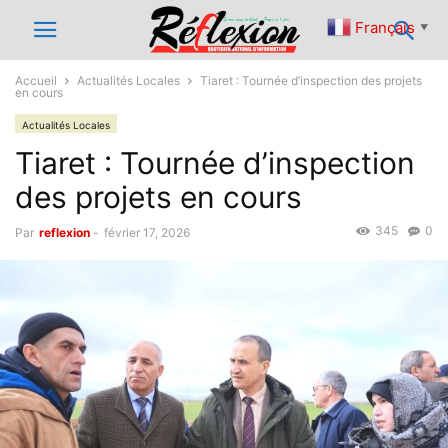
Français
▼
Accueil
Actualités Locales
Tiaret : Tournée d’inspection des projets
en cours
Actualités Locales
Tiaret : Tournée d’inspection
des projets en cours
345
0
Par
reflexion
-
février 17, 2026