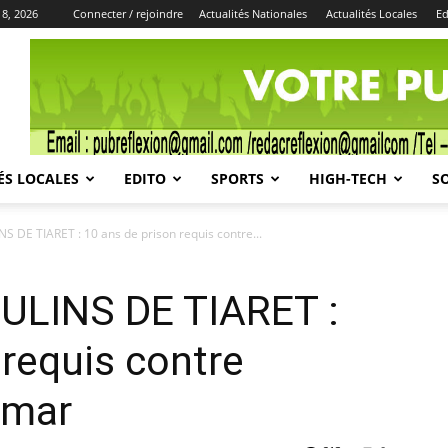
 8, 2026
Connecter / rejoindre
Actualités Nationales
Actualités Locales
Ed
Publicité
ÉS LOCALES
EDITO
SPORTS
HIGH-TECH
S
 DE TIARET : 10 ans de prison requis contre...
ULINS DE TIARET :
 requis contre
mmar