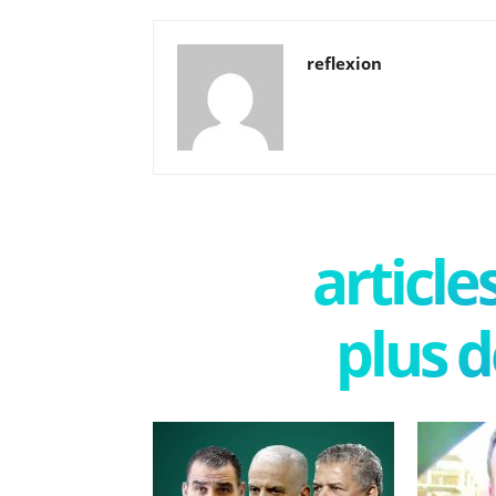
reflexion
articl
plus d