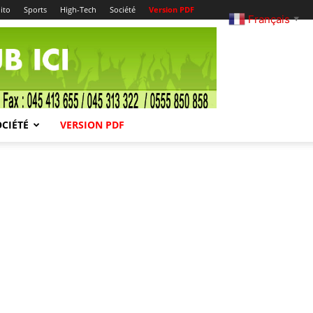
ito
Sports
High-Tech
Société
Version PDF
Français
▼
OCIÉTÉ
VERSION PDF