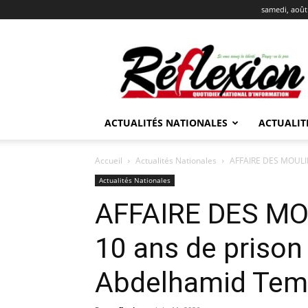
samedi, août
REFLEXION
ACTUALITÉS NATIONALES
ACTUALIT
Accueil
Actualités Nationales
AFFAIRE DES MOULINS
Actualités Nationales
AFFAIRE DES MO
10 ans de prison
Abdelhamid Te