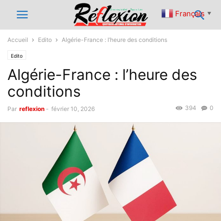
Français
▼
Accueil
Edito
Algérie-France : l’heure des conditions
Edito
Algérie-France : l’heure des
conditions
394
0
Par
reflexion
-
février 10, 2026