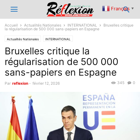
Français
▼
Accueil
Actualités Nationales
INTERNATIONAL
Bruxelles critique
la régularisation de 500 000 sans-papiers en Espagne
Actualités Nationales
INTERNATIONAL
Bruxelles critique la
régularisation de 500 000
sans-papiers en Espagne
345
0
Par
reflexion
-
février 12, 2026