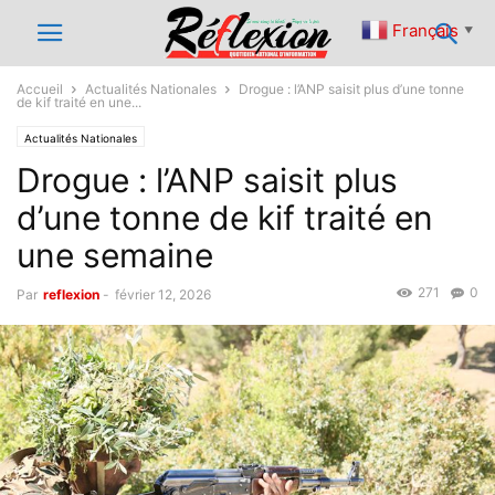
Français
▼
Accueil
Actualités Nationales
Drogue : l’ANP saisit plus d’une tonne
de kif traité en une...
Actualités Nationales
Drogue : l’ANP saisit plus
d’une tonne de kif traité en
une semaine
271
0
Par
reflexion
-
février 12, 2026