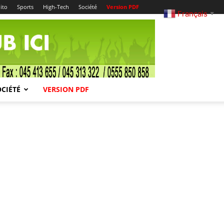
ito
Sports
High-Tech
Société
Version PDF
Français
▼
OCIÉTÉ
VERSION PDF