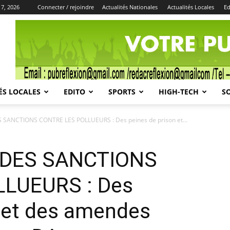
 7, 2026
Connecter / rejoindre
Actualités Nationales
Actualités Locales
Ed
Publicité
ÉS LOCALES
EDITO
SPORTS
HIGH-TECH
S
ANCTIONS CONTRE LES POLLUEURS : Des peines de prison et...
DES SANCTIONS
LUEURS : Des
n et des amendes