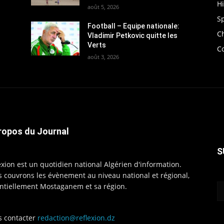
H
août 5, 2026
S
Football – Equipe nationale:
C
Vladimir Petkovic quitte les
Verts
C
août 3, 2026
ropos du Journal
S
exion est un quotidien national Algérien d'information.
 couvrons les évènement au niveau national et régional,
ntiellement Mostaganem et sa région.
 contacter
redaction@reflexion.dz