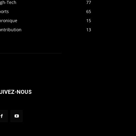
igh-Tech
77
ports
65
hronique
15
ontribution
13
UIVEZ-NOUS