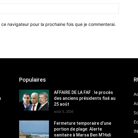
 ce navigateur pour la prochaine fois que je commenterai.
Populaires
R
AFFAIRE DE LA FAF : le procès
Ac
u
des anciens présidents fixé au
Ac
25 août
août 5, 2026
So
Ed
Fermeture temporaire d’une
portion de plage: Alerte
I
sanitaire à Marsa Ben M’Hidi