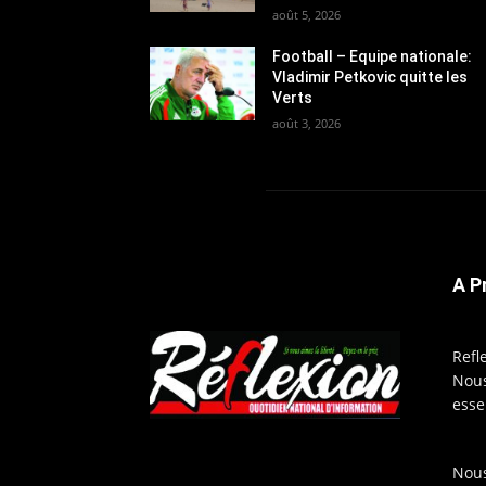
août 5, 2026
Football – Equipe nationale:
Vladimir Petkovic quitte les
Verts
août 3, 2026
A P
Refl
Nous
esse
Nous