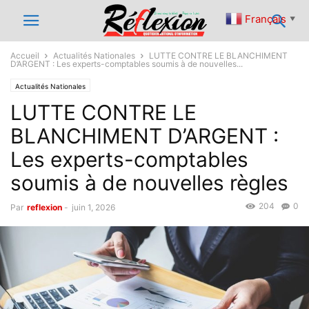
Français
▼
Accueil
Actualités Nationales
LUTTE CONTRE LE BLANCHIMENT
D’ARGENT : Les experts-comptables soumis à de nouvelles...
Actualités Nationales
LUTTE CONTRE LE
BLANCHIMENT D’ARGENT :
Les experts-comptables
soumis à de nouvelles règles
204
0
Par
reflexion
-
juin 1, 2026