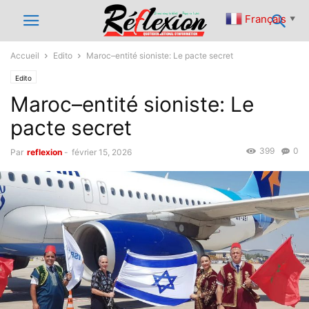
Français
▼
Accueil
Edito
Maroc–entité sioniste: Le pacte secret
Edito
Maroc–entité sioniste: Le
pacte secret
399
0
Par
reflexion
-
février 15, 2026