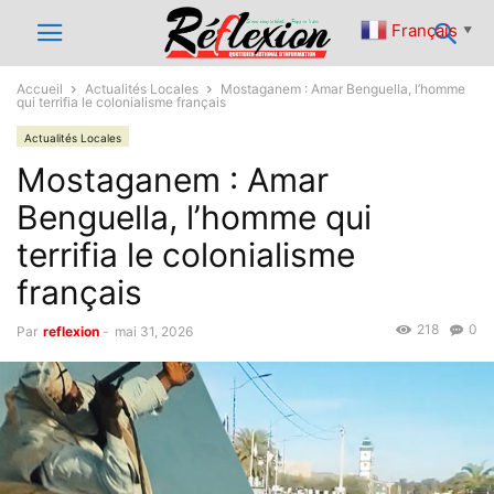
Français
▼
Accueil
Actualités Locales
Mostaganem : Amar Benguella, l’homme
qui terrifia le colonialisme français
Actualités Locales
Mostaganem : Amar
Benguella, l’homme qui
terrifia le colonialisme
français
218
0
Par
reflexion
-
mai 31, 2026