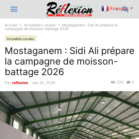
Français
▼
Accueil
Actualités Locales
Mostaganem : Sidi Ali prépare la
campagne de moisson-battage 2026
Actualités Locales
Mostaganem : Sidi Ali prépare
la campagne de moisson-
battage 2026
224
0
Par
reflexion
-
mai 24, 2026