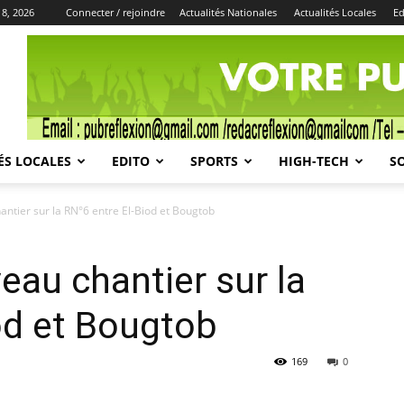
 8, 2026
Connecter / rejoindre
Actualités Nationales
Actualités Locales
Ed
Publicité
ÉS LOCALES
EDITO
SPORTS
HIGH-TECH
S
ntier sur la RN°6 entre El-Biod et Bougtob
au chantier sur la
od et Bougtob
169
0