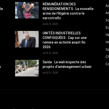
RÉMUNÉRATION DES
Ac
le
RENSEIGNEMENTS : La nouvelle
Ac
arme de l’Algérie contre le
narcotrafic
So
août 8, 2026
Ed
UNITÉS INDUSTRIELLES
I
CONFISQUÉES : Cap sur une
H
remise en activité avant fin
2026
S
août 8, 2026
C
Saïda : Le wali inspecte des
C
n
projets d’aménagement urbain
août 8, 2026