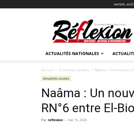
samedi, août
REFLEXION
ACTUALITÉS NATIONALES
ACTUALIT
Accueil
Actualités Locales
Naâma : Un nouveau cha
Actualités Locales
Naâma : Un nouve
RN°6 entre El-Bi
Par
reflexion
-
mai 16, 2026