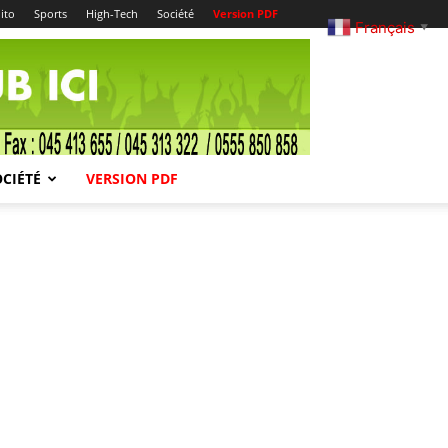
ito
Sports
High-Tech
Société
Version PDF
Français
▼
OCIÉTÉ
VERSION PDF