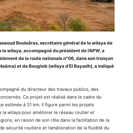
ssaoud Boulaâras, secrétaire général de la wilaya de
e la wilaya, accompagné du président de l’APW, a
blement de la route nationale n°06, dans son tronçon
 Naäma) et de
Bougtob (wilaya d’El Bayadh), a indiqué
ccompagné du directeur des travaux publics, des
concernés. Ce projet est réalisé dans le cadre du
 estimée à 31 km. Il figure parmi les projets
 la wilaya pour améliorer le réseau routier et
gions, en raison de son rôle dans la facilitation de la
e sécurité routière et l’amélioration de la fluidité du