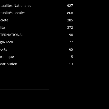
tualités Nationales
927
tualités Locales
868
ciété
385
ito
372
NTERNATIONAL
90
igh-Tech
77
ports
65
hronique
15
ontribution
13