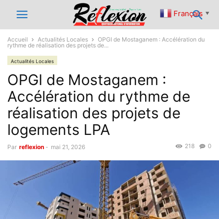
Français
▼
Accueil
Actualités Locales
OPGI de Mostaganem : Accélération du
rythme de réalisation des projets de...
Actualités Locales
OPGI de Mostaganem :
Accélération du rythme de
réalisation des projets de
logements LPA
218
0
Par
reflexion
-
mai 21, 2026