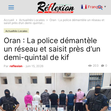
Français
▼
Accueil
Actualités Locales
Oran : La police démantèle un réseau et
saisit près d’un demi-quintal...
Actualités Locales
Oran : La police démantèle
un réseau et saisit près d’un
demi-quintal de kif
203
0
Par
reflexion
-
juin 15, 2026