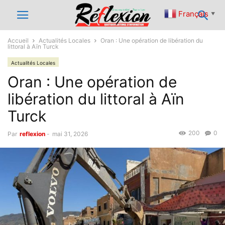
Français
▼
Accueil
Actualités Locales
Oran : Une opération de libération du
littoral à Aïn Turck
Actualités Locales
Oran : Une opération de
libération du littoral à Aïn
Turck
200
0
Par
reflexion
-
mai 31, 2026