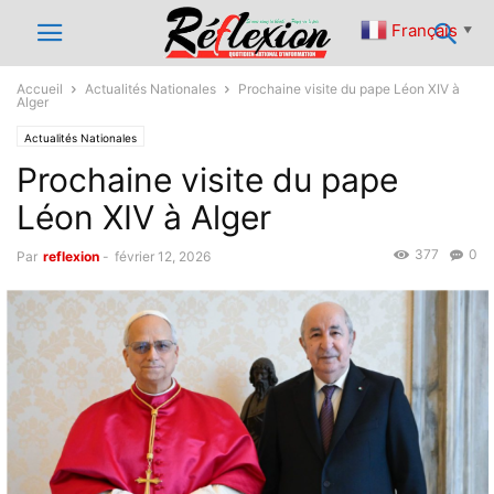
Français
▼
Accueil
Actualités Nationales
Prochaine visite du pape Léon XIV à
Alger
Actualités Nationales
Prochaine visite du pape
Léon XIV à Alger
377
0
Par
reflexion
-
février 12, 2026