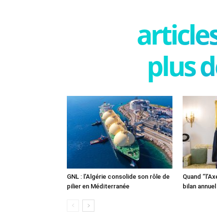
articl
plus d
GNL : l’Algérie consolide son rôle de
Quand ‘’l’Ax
pilier en Méditerranée
bilan annuel