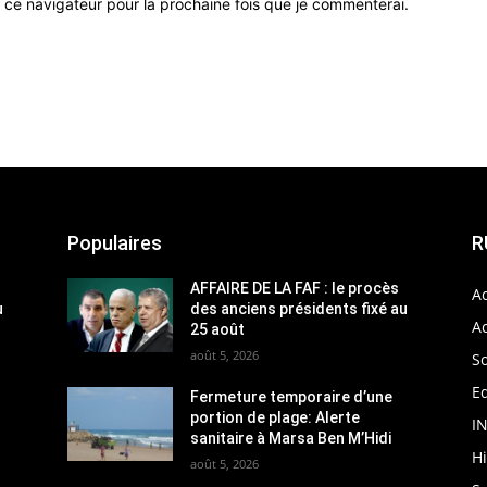
 ce navigateur pour la prochaine fois que je commenterai.
Populaires
R
AFFAIRE DE LA FAF : le procès
Ac
u
des anciens présidents fixé au
Ac
25 août
août 5, 2026
So
Ed
Fermeture temporaire d’une
portion de plage: Alerte
I
sanitaire à Marsa Ben M’Hidi
H
août 5, 2026