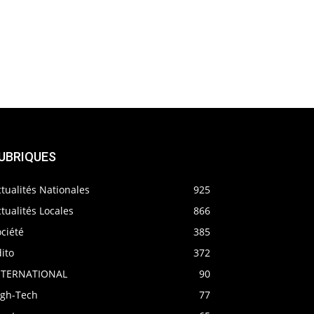
UBRIQUES
tualités Nationales
925
tualités Locales
866
ciété
385
ito
372
NTERNATIONAL
90
igh-Tech
77