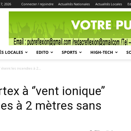
 7, 2026
Connecter / rejoindre
Actualités Nationales
Actualités Locales
Ed
Publicité
ÉS LOCALES
EDITO
SPORTS
HIGH-TECH
S
 éteint les incendies à 2...
ex à ‘’vent ionique’’
dies à 2 mètres sans