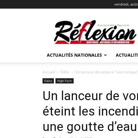
vendredi, août
REFLEXION
ACTUALITÉS NATIONALES
ACTUALIT
Accueil
Edito
Un lanceur de vortex à ‘’vent ionique’’
Edito
High-Tech
Un lanceur de vort
éteint les incen
une goutte d’eau