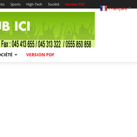
ito
Sports
High-Tech
Société
Version PDF
Français
▼
OCIÉTÉ
VERSION PDF