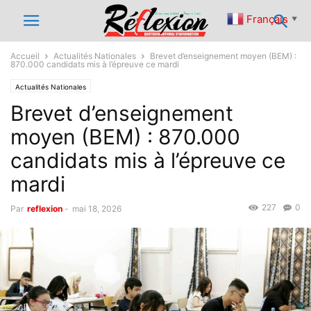
Français
▼
Accueil
Actualités Nationales
Brevet d’enseignement moyen (BEM) :
870.000 candidats mis à l’épreuve ce mardi
Actualités Nationales
Brevet d’enseignement
moyen (BEM) : 870.000
candidats mis à l’épreuve ce
mardi
227
0
Par
reflexion
-
mai 18, 2026