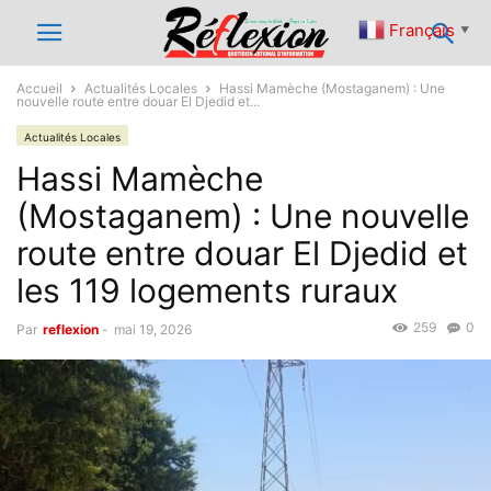
Français
▼
Accueil
Actualités Locales
Hassi Mamèche (Mostaganem) : Une
nouvelle route entre douar El Djedid et...
Actualités Locales
Hassi Mamèche
(Mostaganem) : Une nouvelle
route entre douar El Djedid et
les 119 logements ruraux
259
0
Par
reflexion
-
mai 19, 2026