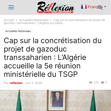
Français
▼
Accueil
Actualités Nationales
Cap sur la concrétisation du projet de
gazoduc transsaharien : L’Algérie accueille...
Actualités Nationales
Cap sur la concrétisation du
projet de gazoduc
transsaharien : L’Algérie
accueille la 5e réunion
ministérielle du TSGP
215
0
Par
reflexion
-
juin 3, 2026