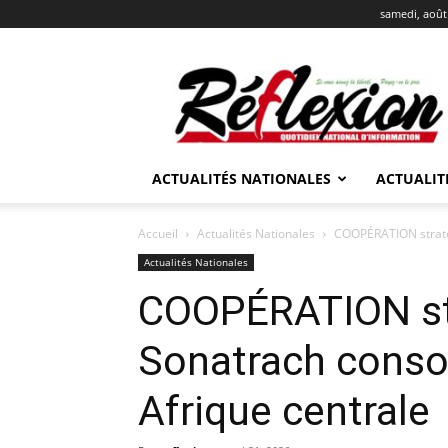
samedi, août
REFLEXION
ACTUALITÉS NATIONALES
ACTUALIT
Accueil
Actualités Nationales
COOPÉRATION stratég
Actualités Nationales
COOPÉRATION str
Sonatrach conso
Afrique centrale