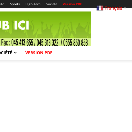
ito
Sports
High-Tech
Société
Version PDF
Français
▼
OCIÉTÉ
VERSION PDF