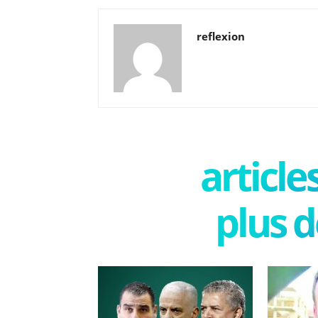
reflexion
articl
plus d