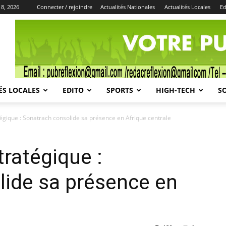
 8, 2026
Connecter / rejoindre
Actualités Nationales
Actualités Locales
Ed
Publicité
ÉS LOCALES
EDITO
SPORTS
HIGH-TECH
S
ique : Sonatrach consolide sa présence en Afrique centrale
atégique :
lide sa présence en