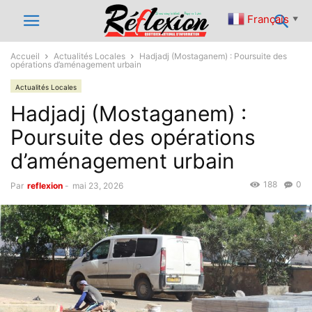
Français
▼
Accueil
Actualités Locales
Hadjadj (Mostaganem) : Poursuite des
opérations d’aménagement urbain
Actualités Locales
Hadjadj (Mostaganem) :
Poursuite des opérations
d’aménagement urbain
188
0
Par
reflexion
-
mai 23, 2026