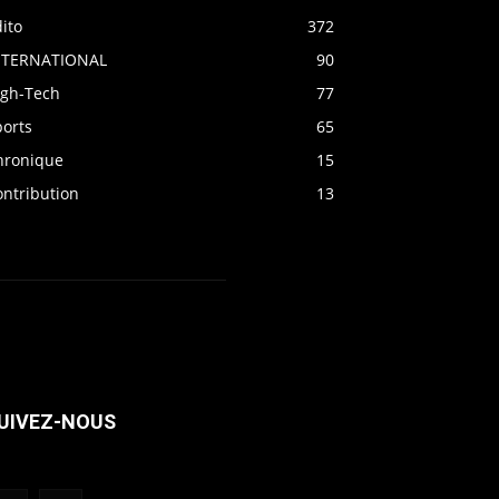
ito
372
NTERNATIONAL
90
igh-Tech
77
ports
65
hronique
15
ontribution
13
UIVEZ-NOUS