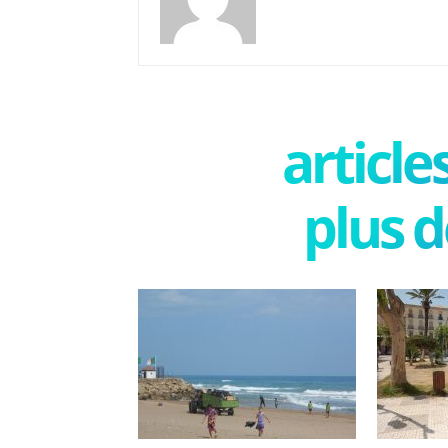
articl
plus d