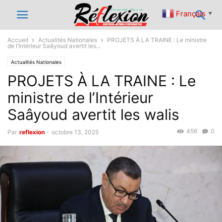
Français
▼
Accueil
Actualités Nationales
PROJETS À LA TRAINE : Le ministre
de l’Intérieur Saâyoud avertit les...
Actualités Nationales
PROJETS À LA TRAINE : Le
ministre de l’Intérieur
Saâyoud avertit les walis
456
0
Par
reflexion
-
octobre 13, 2025