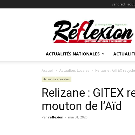
vendredi, août
REFLEXION
ACTUALITÉS NATIONALES
ACTUALIT
Accueil
Actualités Locales
Relizane : GITEX recycl
Actualités Locales
Relizane : GITEX r
mouton de l’Aïd
Par
reflexion
-
mai 31, 2026