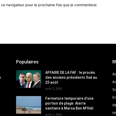
 ce navigateur pour la prochaine fois que je commenterai.
Populaires
R
AFFAIRE DE LA FAF : le procès
Ac
u
des anciens présidents fixé au
Ac
25 août
août 5, 2026
So
Ed
Fermeture temporaire d’une
portion de plage: Alerte
I
sanitaire à Marsa Ben M’Hidi
H
août 5, 2026