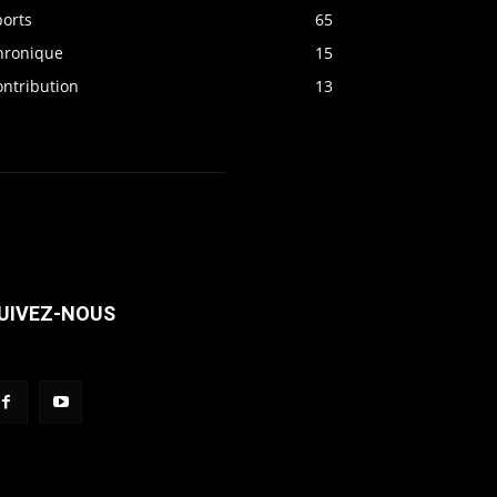
ports
65
hronique
15
ontribution
13
UIVEZ-NOUS