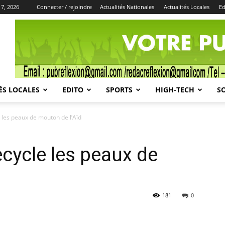
 7, 2026
Connecter / rejoindre
Actualités Nationales
Actualités Locales
Ed
Publicité
ÉS LOCALES
EDITO
SPORTS
HIGH-TECH
S
e les peaux de mouton de l’Aïd
ecycle les peaux de
181
0