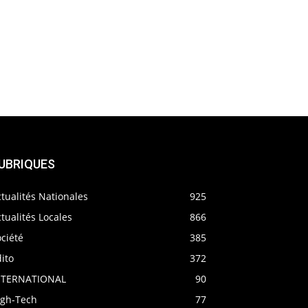
UBRIQUES
tualités Nationales
925
tualités Locales
866
ciété
385
ito
372
NTERNATIONAL
90
igh-Tech
77