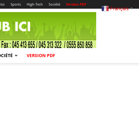
ito
Sports
High-Tech
Société
Version PDF
Français
▼
OCIÉTÉ
VERSION PDF