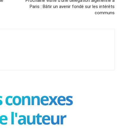
de
Prochaine visite d’une délégation algérienne à
Paris : Bâtir un avenir fondé sur les intérêts
communs
es connexes
e l'auteur