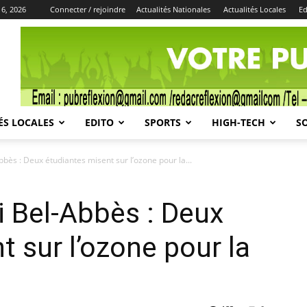
 6, 2026
Connecter / rejoindre
Actualités Nationales
Actualités Locales
Ed
Publicité
ÉS LOCALES
EDITO
SPORTS
HIGH-TECH
S
bbès : Deux étudiantes misent sur l’ozone pour la...
i Bel-Abbès : Deux
t sur l’ozone pour la