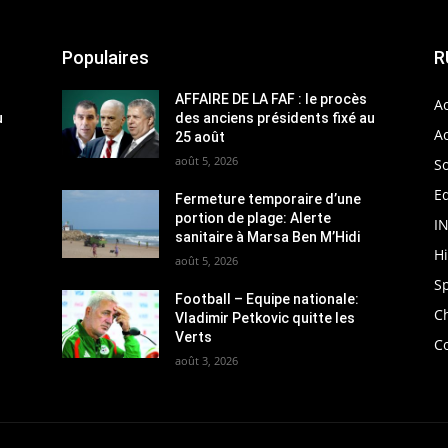
Populaires
R
AFFAIRE DE LA FAF : le procès
Ac
u
des anciens présidents fixé au
Ac
25 août
août 5, 2026
So
Ed
Fermeture temporaire d’une
portion de plage: Alerte
I
sanitaire à Marsa Ben M’Hidi
H
août 5, 2026
S
Football – Equipe nationale:
C
Vladimir Petkovic quitte les
Verts
C
août 3, 2026