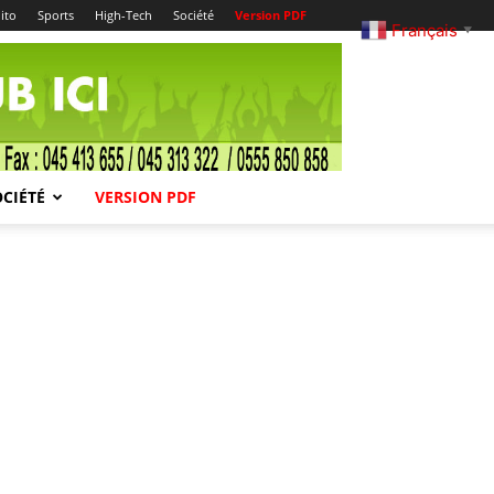
ito
Sports
High-Tech
Société
Version PDF
Français
▼
OCIÉTÉ
VERSION PDF