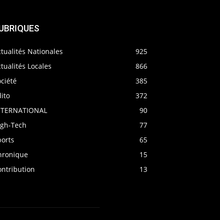
UBRIQUES
tualités Nationales
925
tualités Locales
866
ciété
385
ito
372
NTERNATIONAL
90
igh-Tech
77
ports
65
hronique
15
ontribution
13