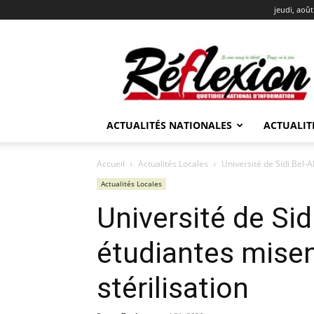
jeudi, août
REFLEXION
ACTUALITÉS NATIONALES
ACTUALIT
Accueil
Actualités Locales
Université de Sidi Bel-A
Actualités Locales
Université de Sid
étudiantes misen
stérilisation