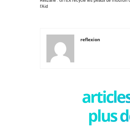
Relizane : GITEX recycle les peaux de mouton 
l’Aïd
reflexion
articl
plus d