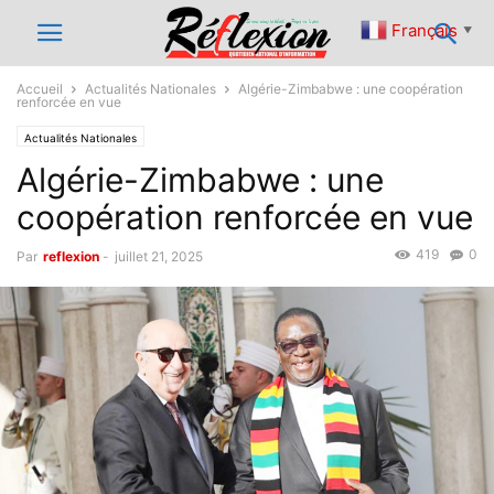
Français
▼
Accueil
Actualités Nationales
Algérie-Zimbabwe : une coopération
renforcée en vue
Actualités Nationales
Algérie-Zimbabwe : une
coopération renforcée en vue
419
0
Par
reflexion
-
juillet 21, 2025