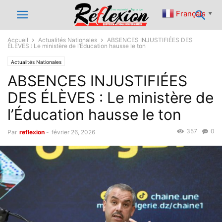
Français
▼
Accueil
Actualités Nationales
ABSENCES INJUSTIFIÉES DES
ÉLÈVES : Le ministère de l’Éducation hausse le ton
Actualités Nationales
ABSENCES INJUSTIFIÉES
DES ÉLÈVES : Le ministère de
l’Éducation hausse le ton
357
0
Par
reflexion
-
février 26, 2026