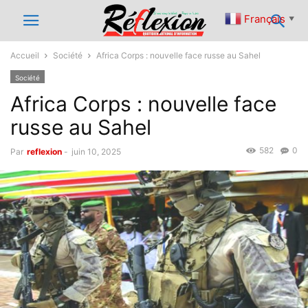
Français
▼
Accueil
Société
Africa Corps : nouvelle face russe au Sahel
Société
Africa Corps : nouvelle face
russe au Sahel
582
0
Par
reflexion
-
juin 10, 2025