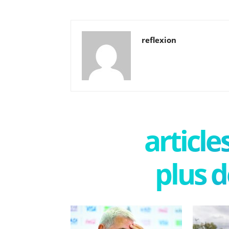
reflexion
articl
plus d