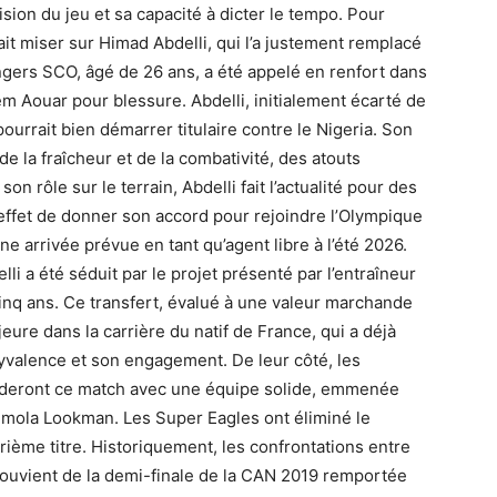
vision du jeu et sa capacité à dicter le tempo. Pour
ait miser sur Himad Abdelli, qui l’a justement remplacé
Angers SCO, âgé de 26 ans, a été appelé en renfort dans
em Aouar pour blessure. Abdelli, initialement écarté de
 pourrait bien démarrer titulaire contre le Nigeria. Son
e la fraîcheur et de la combativité, des atouts
n rôle sur le terrain, Abdelli fait l’actualité pour des
 effet de donner son accord pour rejoindre l’Olympique
ne arrivée prévue en tant qu’agent libre à l’été 2026.
i a été séduit par le projet présenté par l’entraîneur
inq ans. Ce transfert, évalué à une valeur marchande
ure dans la carrière du natif de France, qui a déjà
lyvalence et son engagement. De leur côté, les
orderont ce match avec une équipe solide, emmenée
mola Lookman. Les Super Eagles ont éliminé le
rième titre. Historiquement, les confrontations entre
e souvient de la demi-finale de la CAN 2019 remportée