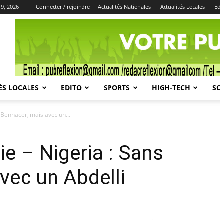
9, 2026
Connecter / rejoindre
Actualités Nationales
Actualités Locales
Ed
Publicité
ÉS LOCALES
EDITO
SPORTS
HIGH-TECH
S
 Bennacer, mais avec un...
ie – Nigeria : Sans
vec un Abdelli