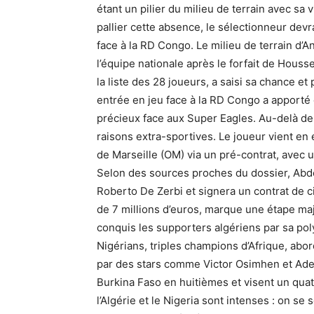
étant un pilier du milieu de terrain avec sa 
pallier cette absence, le sélectionneur devr
face à la RD Congo. Le milieu de terrain d’
l’équipe nationale après le forfait de Houss
la liste des 28 joueurs, a saisi sa chance et
entrée en jeu face à la RD Congo a apporté d
précieux face aux Super Eagles. Au-delà de so
raisons extra-sportives. Le joueur vient en
de Marseille (OM) via un pré-contrat, avec u
Selon des sources proches du dossier, Abdell
Roberto De Zerbi et signera un contrat de c
de 7 millions d’euros, marque une étape maje
conquis les supporters algériens par sa po
Nigérians, triples champions d’Afrique, ab
par des stars comme Victor Osimhen et Ade
Burkina Faso en huitièmes et visent un quat
l’Algérie et le Nigeria sont intenses : on s