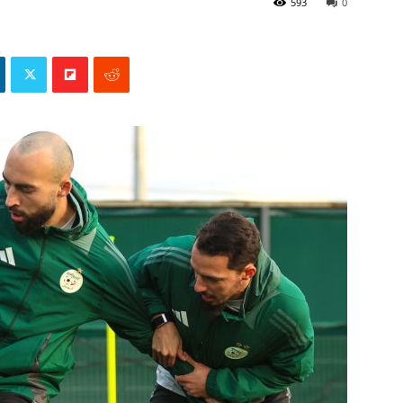
593
0