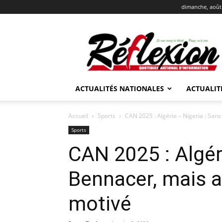
dimanche, août 
REFLEXION
ACTUALITÉS NATIONALES
ACTUALIT
Accueil
Sports
CAN 2025 : Algérie – Nigeria : Sans
Sports
CAN 2025 : Algér
Bennacer, mais a
motivé