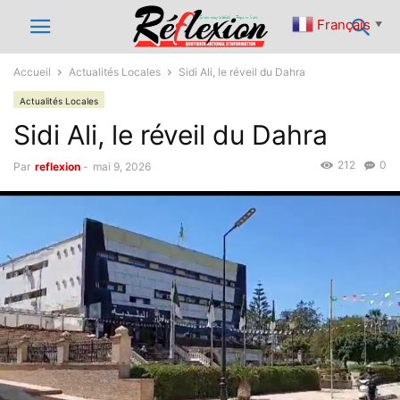
Français
▼
Accueil
Actualités Locales
Sidi Ali, le réveil du Dahra
Actualités Locales
Sidi Ali, le réveil du Dahra
212
0
Par
reflexion
-
mai 9, 2026