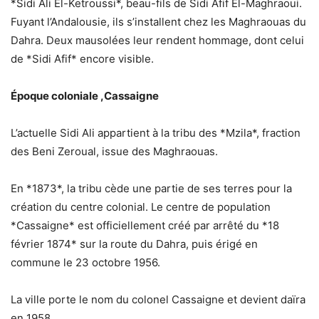
*Sidi Ali El-Ketroussi*, beau-fils de Sidi Afif El-Maghraoui.
Fuyant l’Andalousie, ils s’installent chez les Maghraouas du
Dahra. Deux mausolées leur rendent hommage, dont celui
de *Sidi Afif* encore visible.
Époque coloniale ,Cassaigne
L’actuelle Sidi Ali appartient à la tribu des *Mzila*, fraction
des Beni Zeroual, issue des Maghraouas.
En *1873*, la tribu cède une partie de ses terres pour la
création du centre colonial. Le centre de population
*Cassaigne* est officiellement créé par arrêté du *18
février 1874* sur la route du Dahra, puis érigé en
commune le 23 octobre 1956.
La ville porte le nom du colonel Cassaigne et devient daïra
en 1958.