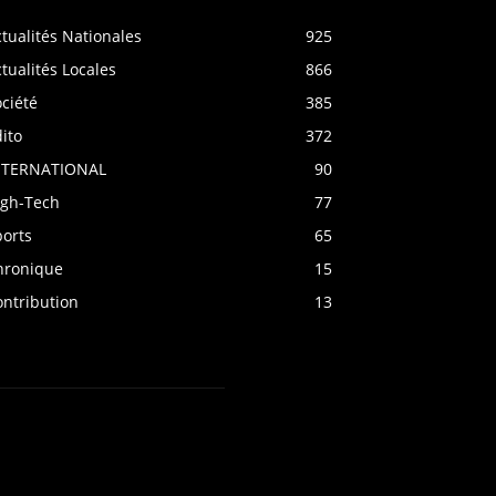
tualités Nationales
925
tualités Locales
866
ciété
385
ito
372
NTERNATIONAL
90
igh-Tech
77
ports
65
hronique
15
ontribution
13