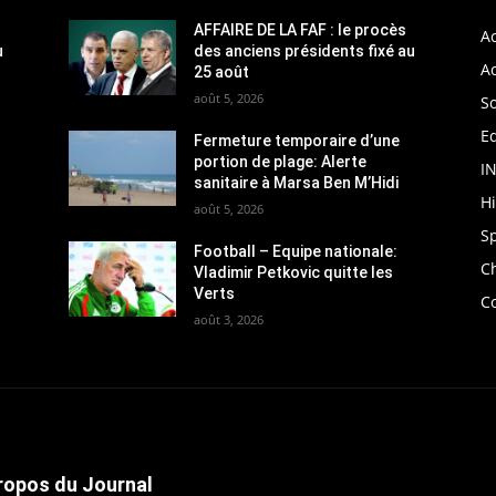
AFFAIRE DE LA FAF : le procès
Ac
u
des anciens présidents fixé au
Ac
25 août
août 5, 2026
So
Ed
Fermeture temporaire d’une
portion de plage: Alerte
I
sanitaire à Marsa Ben M’Hidi
H
août 5, 2026
S
Football – Equipe nationale:
C
Vladimir Petkovic quitte les
Verts
C
août 3, 2026
ropos du Journal