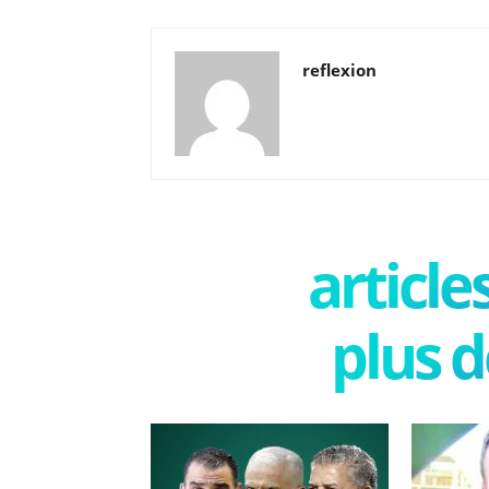
reflexion
articl
plus d