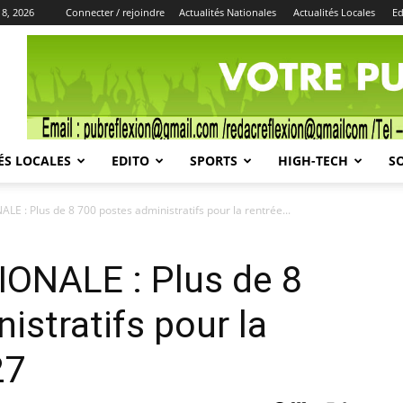
 8, 2026
Connecter / rejoindre
Actualités Nationales
Actualités Locales
Ed
Publicité
ÉS LOCALES
EDITO
SPORTS
HIGH-TECH
S
 : Plus de 8 700 postes administratifs pour la rentrée...
ONALE : Plus de 8
istratifs pour la
27