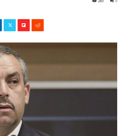
283
0