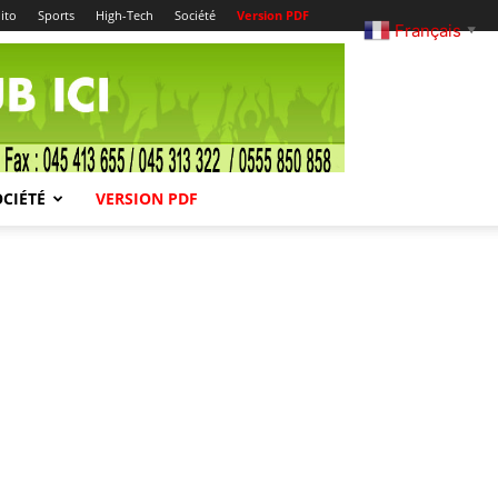
ito
Sports
High-Tech
Société
Version PDF
Français
▼
OCIÉTÉ
VERSION PDF