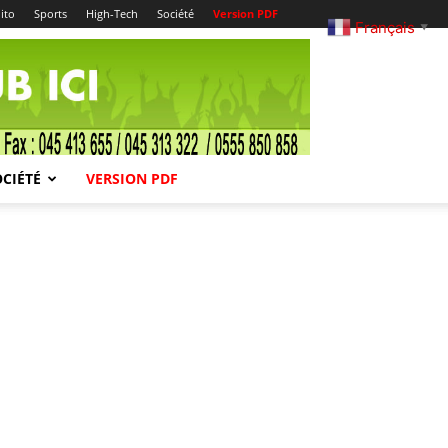
ito
Sports
High-Tech
Société
Version PDF
Français
▼
OCIÉTÉ
VERSION PDF