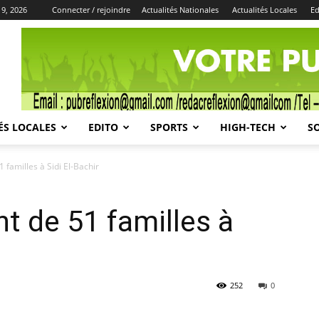
9, 2026
Connecter / rejoindre
Actualités Nationales
Actualités Locales
Ed
Publicité
ÉS LOCALES
EDITO
SPORTS
HIGH-TECH
S
 familles à Sidi El-Bachir
t de 51 familles à
252
0