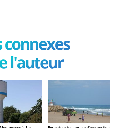
es connexes
e l'auteur
(Mostaganem) : Un
Fermeture temporaire d’une portion