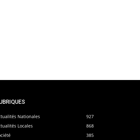
UBRIQUES
tualités Nationales
927
tualités Locales
868
ciété
385