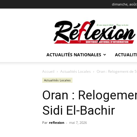
dimanche, août 
REFLEXION
ACTUALITÉS NATIONALES
ACTUALIT
Accueil
Actualités Locales
Oran : Relogement de 51
Actualités Locales
Oran : Relogemen
Sidi El-Bachir
Par
reflexion
-
mai 7, 2026