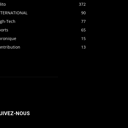
ito
372
NTERNATIONAL
90
igh-Tech
77
ports
65
hronique
15
ontribution
13
UIVEZ-NOUS