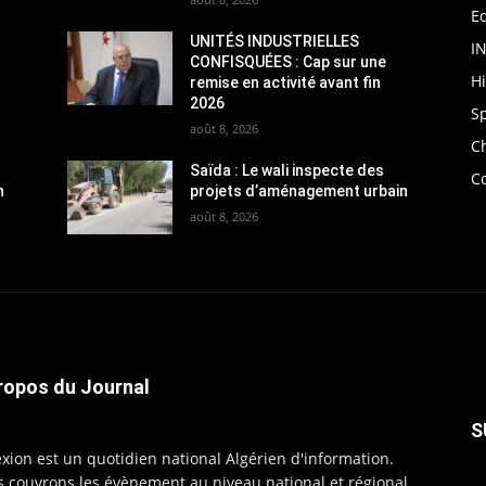
Ed
UNITÉS INDUSTRIELLES
I
CONFISQUÉES : Cap sur une
H
remise en activité avant fin
2026
S
août 8, 2026
C
Saïda : Le wali inspecte des
C
n
projets d’aménagement urbain
août 8, 2026
ropos du Journal
S
exion est un quotidien national Algérien d'information.
 couvrons les évènement au niveau national et régional,