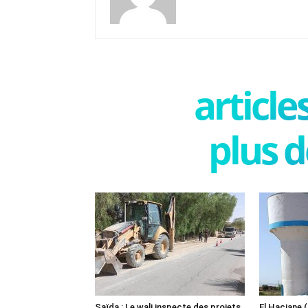
articl
plus d
Saïda : Le wali inspecte des projets
El Haciane 