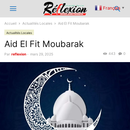
Français
▼
Accueil
Actualités Locales
Aid El Fit Moubarak
Actualités Locales
Aid El Fit Moubarak
443
0
Par
reflexion
-
mars 29, 2025